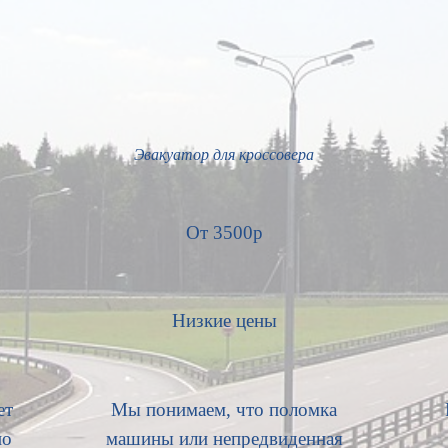
Эвакуатор для
кроссовера
От 3500р
Низкие цены
ет
Мы понимаем, что поломка
по
машины или непредвиденная