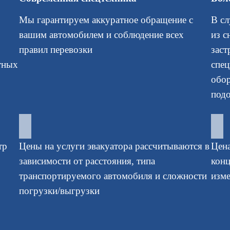
Мы гарантируем аккуратное обращение с
В сл
вашим автомобилем и соблюдение всех
из с
правил перевозки
зас
тных
спе
обор
подо
тр
Цены на услуги эвакуатора рассчитываются в
Цена
зависимости от расстояния, типа
конц
транспортируемого автомобиля и сложности
изм
погрузки/выгрузки