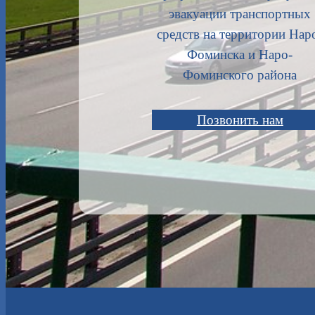
эвакуации транспортных
средств на территории Нар
Фоминска и Наро-
Фоминского района
Позвонить нам