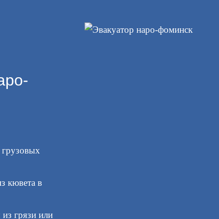
аро-
и грузовых
з кювета в
из грязи или